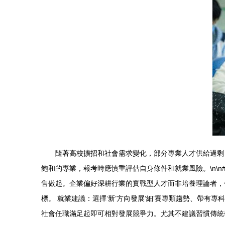
隨著高校擴招和社會需求變化，部分專業人才供給過剩，
飽和的專業，報考時應慎重評估自身條件和就業風險。\n\n
售做起。企業偏好深耕行業的實戰型人才而非培養理論者，
標。 就業建議：選擇‘新’方向發展‘細’賽專類趨勢、帶
社會任職滿足起即可相對發展競爭力。尤其不建議習慣傳統