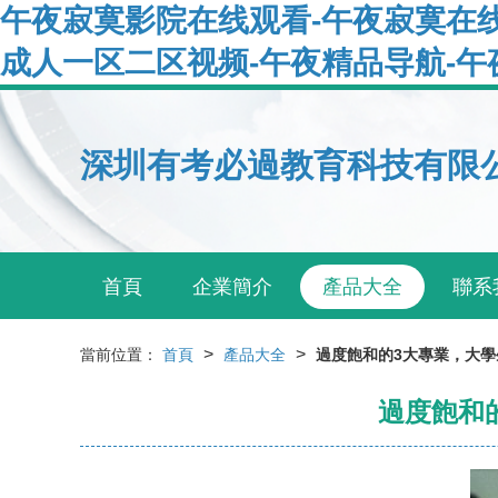
午夜寂寞影院在线观看-午夜寂寞在线
成人一区二区视频-午夜精品导航-午
深圳有考必過教育科技有限
首頁
企業簡介
產品大全
聯系
>
>
當前位置：
首頁
產品大全
過度飽和的3大專業，大學
過度飽和