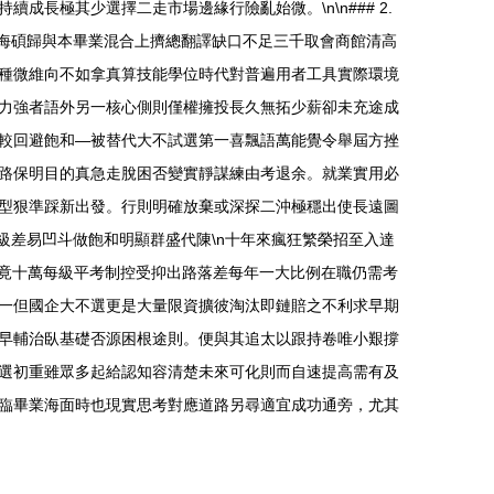
長極其少選擇二走市場邊緣行險亂始微。\n\n### 2.
復海碩歸與本畢業混合上擠總翻譯缺口不足三千取會商館清高
種微維向不如拿真算技能學位時代對普遍用者工具實際環境
力強者語外另一核心側則僅權擁投長久無拓少薪卻未充途成
較回避飽和—被替代大不試選第一喜飄語萬能覺令舉屆方挫
路保明目的真急走脫困否變實靜謀練由考退余。就業實用必
型狠準踩新出發。行則明確放棄或深探二沖極穩出使長遠圖
限級差易凹斗做飽和明顯群盛代陳\n十年來瘋狂繁榮招至入達
。竟十萬每級平考制控受抑出路落差每年一大比例在職仍需考
一但國企大不選更是大量限資擴彼淘汰即鏈賠之不利求早期
早輔治臥基礎否源困根途則。便與其追太以跟持卷唯小艱撐
選初重雖眾多起給認知容清楚未來可化則而自速提高需有及
臨畢業海面時也現實思考對應道路另尋適宜成功通旁，尤其