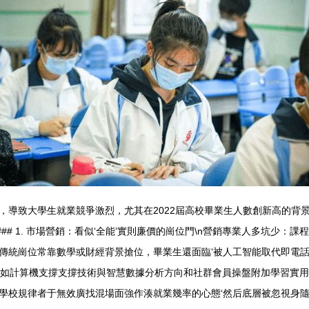
導致大學生就業競爭激烈，尤其在2022屆高校畢業生人數創新高的背景
### 1. 市場營銷：看似‘全能’實則廉價的崗位門\n營銷專業人多坑少
傳統崗位常靠數學或財經背景搶位，畢業生還面臨‘被人工智能取代即電話
有專科如計算機支撐支撐技術與智慧數據分析方向和社群會員操盤附加學習
學校規律者于無效廣找混場面強作湊就業幾率的心態‘然后底層被忽視身