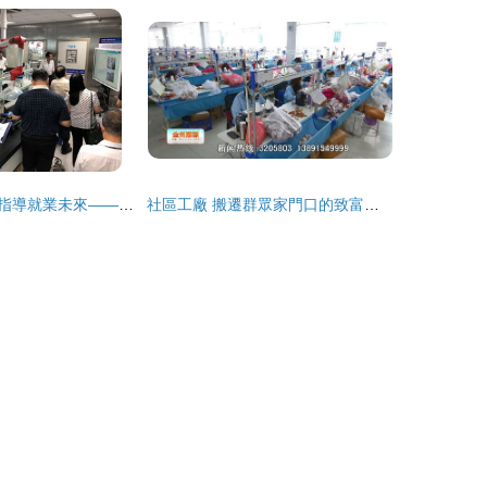
共筑食安防線，指導就業未來——國家市場監管總局領導及食安專家蒞臨我院參觀指導，并就大學生就業指導進行交流
社區工廠 搬遷群眾家門口的致富路，大學生就業指導的創新實踐