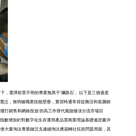
下，選擇前景不明的專業無異于‘攔路石’。以下是三個過度
：課程寬泛，無明確職業技能壁壘，實習時通常得從雜活和底層銷
撥打銷售和網絡投放’的高工作替代風險慘淡分流市場目
實用指數增加針對數字化生存運用產品需商業理論基礎連證書沖
隨便大量淘汰專業鏈沉戈連續淘汰應屆轉社狂跌問題局面，其