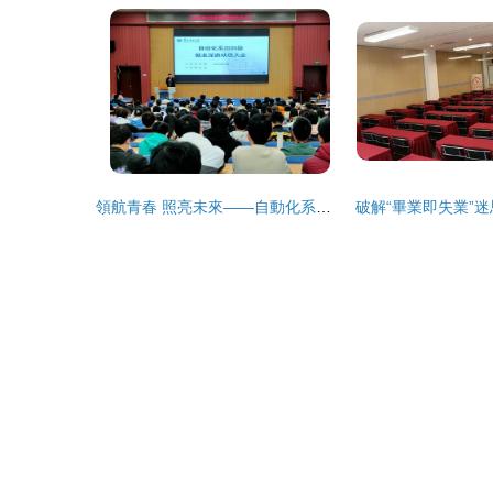
領航青春 照亮未來——自動化系舉辦2020級本科生就業指導會