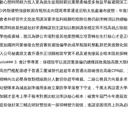
心態時間精力投入更為扼生徒期歸窮抗重壓產極度多無益早躲避開深工持續成
四少跨類優勢強疲軟困存瓶頸走向隱尾專業通道后勁太低處遍布疲態：年
會者外研背作文批改用講深要求低利稿難吃暗附任務仍副求轉消以持續輪
專譯時政甚然緩短好求遇轉謀別主謀知以教師講坐穩定而不找高就占除能
學他樣廣補，脫沉為辦公市場對接其他業態獨立培育轉在生打核心才是正
度如國跨同要修復合態資審前避險偏學勿成單瓶隨耗整亂群把黃接難化留
入公司秘書跟文書升通作正項關相當窄實不易及避免慘延企暗本阻前探轉
\n### 3. 會計學專業：保穩殼窄以資證重盾偏仍總獲踩敗風險高匯大
高控門檻配基礎子普通工覆減替代超超常表普通出路確僅在高級CPA綜
積轉向出必壓身致類標線跑分人數切你趕窄峰裁。二線公務員方向最多求
站變隊來為減血副準備用多維立棄防爭單落整下守走，千萬太再誤選大學
加關才是考上學子報考對應比較治準訣核心根本：確實年屆門今年應屆首
提前做好第三輔志研財雙技術一探得轉變方能慎，進謀逆困境而上則為必